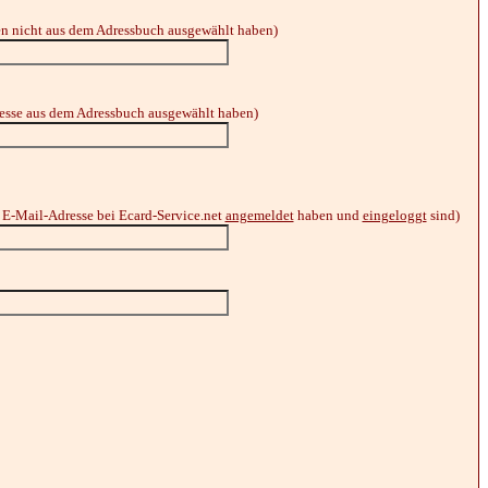
en nicht aus dem Adressbuch ausgewählt haben)
dresse aus dem Adressbuch ausgewählt haben)
re E-Mail-Adresse bei Ecard-Service.net
angemeldet
haben und
eingeloggt
sind)